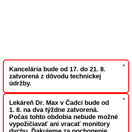
×
Kancelária bude od 17. do 21. 8.
zatvorená z dôvodu technickej
údržby.
×
Lekáreň Dr. Max v Čadci bude od
1. 8. na dva týždne zatvorená.
Počas tohto obdobia nebude možné
vypožičiavať ani vracať monitory
dychu. Ďakujeme za pochopenie.