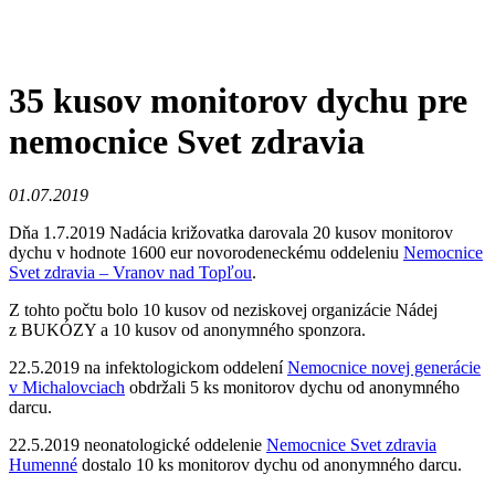
35 kusov monitorov dychu pre
nemocnice Svet zdravia
01.07.2019
Dňa 1.7.2019 Nadácia križovatka darovala 20 kusov monitorov
dychu v hodnote 1600 eur novorodeneckému oddeleniu
Nemocnice
Svet zdravia – Vranov nad Topľou
.
Z tohto počtu bolo 10 kusov od neziskovej organizácie Nádej
z BUKÓZY a 10 kusov od anonymného sponzora.
22.5.2019 na infektologickom oddelení
Nemocnice novej generácie
v Michalovciach
obdržali 5 ks monitorov dychu od anonymného
darcu.
22.5.2019 neonatologické oddelenie
Nemocnice Svet zdravia
Humenné
dostalo 10 ks monitorov dychu od anonymného darcu.