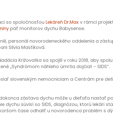
áci so spoločnosťou
Lekáreň Dr.Max
v rámci projek
niny
päť monitorov dychu Babysense.
ili, personál novorodeneckého oddelenia a zást
pani Silvia Mastíková.
adácia Križovatka sa spojili v roku 2018, aby spo
zené „Syndrómom náhleho úmrtia dojčiat – SIDS“.
iaľ slovenským nemocniciam a Centrám pre deti a
dokonca zástava dychu môže u dieťaťa nastať poč
e dychu súvisí so SIDS, diagnózou, ktorú lekári sta
koršom čase odhaliť u novorodenca problém s dýc