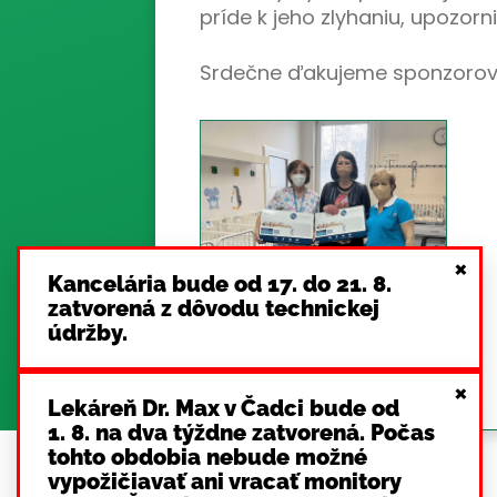
príde k jeho zlyhaniu, upozor
Srdečne ďakujeme sponzorovi
×
Kancelária bude od 17. do 21. 8.
zatvorená z dôvodu technickej
údržby.
×
Lekáreň Dr. Max v Čadci bude od
1. 8. na dva týždne zatvorená. Počas
tohto obdobia nebude možné
vypožičiavať ani vracať monitory