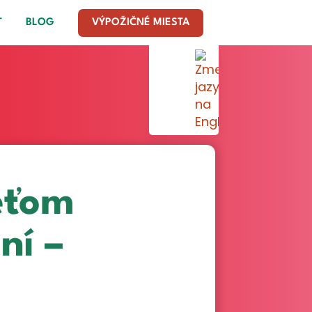
T
BLOG
VÝPOŽIČNÉ MIESTA
eťom
ní –