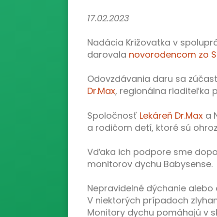
17.02.2023
Nadácia Križovatka v spolupr
darovala
novorodencom zo S
Odovzdávania daru sa zúčastn
Dr.Max
, regionálna riaditeľka 
Spoločnosť
Lekáreň Dr.Max
a N
a rodičom detí, ktoré sú ohro
Vďaka ich podpore sme dopos
monitorov dychu Babysense.
Nepravidelné dýchanie alebo 
V niektorých prípadoch zlyhani
Monitory dychu pomáhajú v s