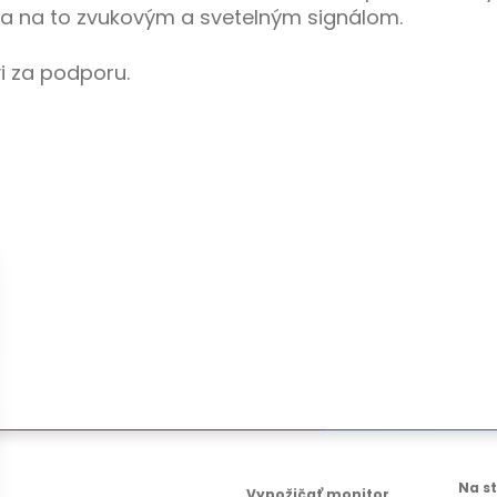
nia na to zvukovým a svetelným signálom.
 za podporu.
Na s
Vypožičať monitor