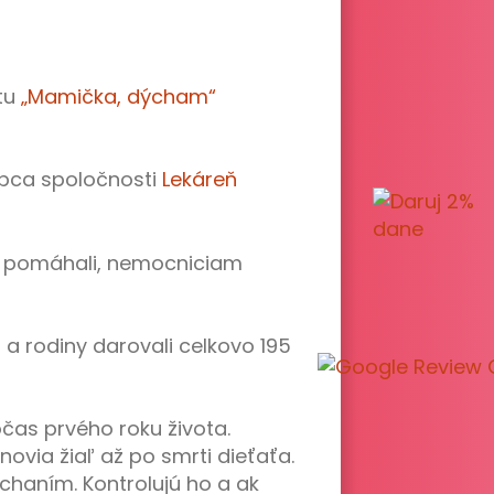
tu
„Mamička, dýcham“
upca spoločnosti
Lekáreň
lu pomáhali, nemocniciam
 rodiny darovali celkovo 195
as prvého roku života.
novia žiaľ až po smrti dieťaťa.
haním. Kontrolujú ho a ak