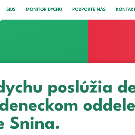
SIDS
MONITOR DYCHU
PODPORTE NÁS
KONTAK
dychu poslúžia d
deneckom oddele
 Snina.