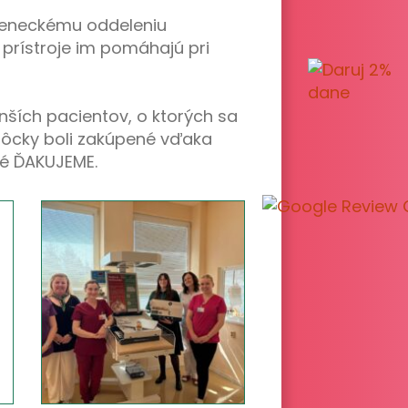
deneckému oddeleniu
prístroje im pomáhajú pri
enších pacientov, o ktorých sa
môcky boli zakúpené vďaka
ľké ĎAKUJEME.