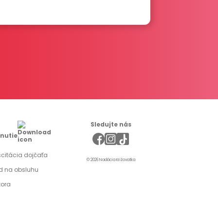
Sledujte nás
hnutie
citácia dojčaťa
© 2026 Nadácia Križovatka
d na obsluhu
tora