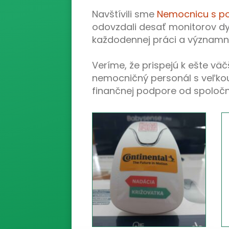
Navštívili sme
Nemocnicu s poli
odovzdali desať monitorov dy
každodennej práci a významne
Veríme, že prispejú k ešte väč
nemocničný personál s veľko
finančnej podpore od spoloč