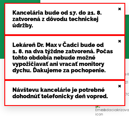
×
Kancelária bude od 17. do 21. 8.
zatvorená z dôvodu technickej
údržby.
×
Lekáreň Dr. Max v Čadci bude od
1. 8. na dva týždne zatvorená. Počas
tohto obdobia nebude možné
vypožičiavať ani vracať monitory
dychu. Ďakujeme za pochopenie.
Sídlo Nadácie K
Na piesku 8, 821
×
Návštevu kancelárie je potrebné
+421 904 897 7
dohodnúť telefonicky deň vopred.
nadaciakrizov