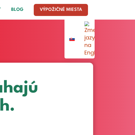
T
BLOG
VÝPOŽIČNÉ MIESTA
áhajú
h.