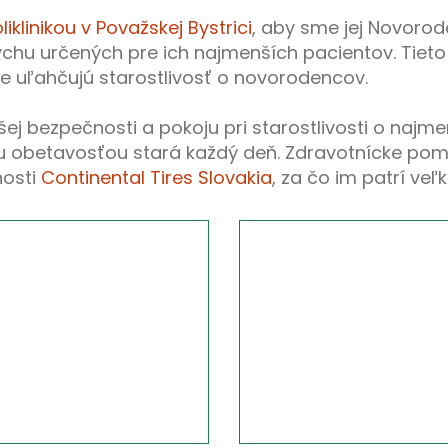
klinikou v Považskej Bystrici
, aby sme jej Novoro
chu určených pre ich najmenších pacientov. Tieto 
 uľahčujú starostlivosť o novorodencov.
šej bezpečnosti a pokoju pri starostlivosti o najm
u obetavosťou stará každý deň. Zdravotnícke po
nosti
Continental Tires Slovakia
, za čo im patrí ve