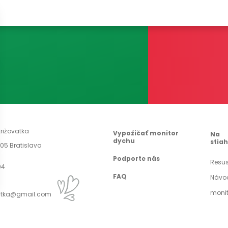
rižovatka
Vypožičať monitor
Na
dychu
stia
 05 Bratislava
Podporte nás
Resus
04
FAQ
Návo
moni
atka@gmail.com