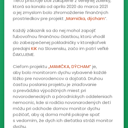
Tieto prístroje boli zakúpené z verejnej zbierky,
ktorá sa konala od apríla 2020 do marca 2021
a jej zmyslom bolo zhromaždenie finančných
prostriedkov pre projekt „
Mamička, dýcham
“.
Každý zákazník sa do nej mohol zapojiť
ľubovoľnou finančnou čiastkou, ktorú vhodil
do zabezpečenej pokladničky v ktorejkoľvek
predajni
KiK
na Slovensku, začo im patrí veľké
ĎAKUJEME.
Cieľom projektu
,,MAMIČKA, DÝCHAM“
je,
aby bolo monitorom dychu vybavené každé
lôžko pre novorodencov a dojčatá. Druhou
časťou poslania projektu je zriaďovanie
a prevádzka výpožičných miest pri
novorodeneckých a pôrodníckych oddeleniach
nemocníc, kde si rodičia novonarodených detí
môžu pri odchode domov monitor dychu
požičať, aby aj doma mohli pokojne spať
s vedomím, že dych ich dieťatka stráži monitor
dychu.