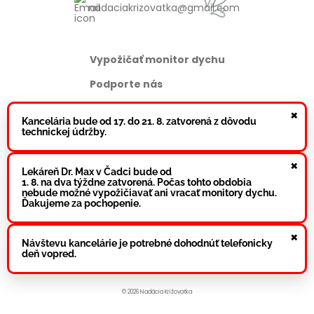
nadaciakrizovatka@gmail.com
Vypožičať monitor dychu
Podporte nás
FAQ
×
Kancelária bude od 17. do 21. 8. zatvorená z dôvodu
technickej údržby.
Na stiahnutie
×
Lekáreň Dr. Max v Čadci bude od
Resuscitácia dojčaťa
1. 8. na dva týždne zatvorená. Počas tohto obdobia
nebude možné vypožičiavať ani vracať monitory dychu.
Návod na obsluhu monitora
Ďakujeme za pochopenie.
×
Sledujte nás
Návštevu kancelárie je potrebné dohodnúť telefonicky
deň vopred.
© 2026 Nadácia Križovatka