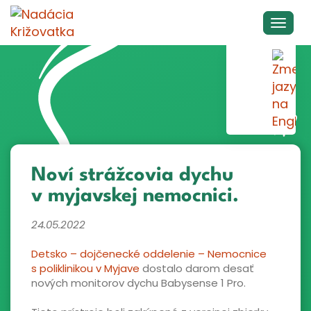
Noví strážcovia dychu
v myjavskej nemocnici.
24.05.2022
Detsko – dojčenecké oddelenie – Nemocnice
s poliklinikou v Myjave
dostalo darom desať
nových monitorov dychu Babysense 1 Pro.