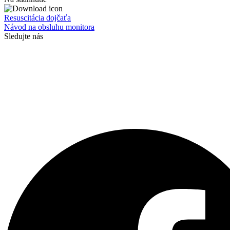
Resuscitácia dojčaťa
Návod na obsluhu monitora
Sledujte nás