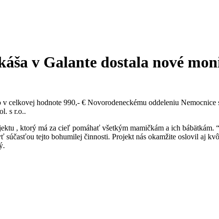
ukáša v Galante dostala nové mon
 v celkovej hodnote 990,- € Novorodeneckému oddeleniu
Nemocnice s 
. s r.o..
rojektu , ktorý má za cieľ pomáhať všetkým mamičkám a ich bábätkám.
súčasťou tejto bohumilej činnosti. Projekt nás okamžite oslovil aj k
ý.