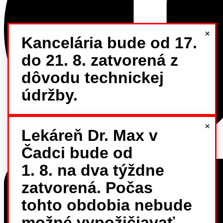
×
Kancelária bude od 17.
do 21. 8. zatvorená z
dôvodu technickej
údržby.
×
Lekáreň Dr. Max v
Čadci bude od
1. 8. na dva týždne
zatvorená. Počas
tohto obdobia nebude
možné vypožičiavať