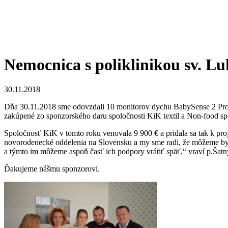
Nemocnica s poliklinikou sv. L
30.11.2018
Dňa 30.11.2018 sme odovzdali 10 monitorov dychu BabySense 2 Pro
zakúpené zo sponzorského daru spoločnosti KiK textil a Non-food spol
Spoločnosť KiK v tomto roku venovala 9 900 € a pridala sa tak k p
novorodenecké oddelenia na Slovensku a my sme radi, že môžeme byť 
a týmto im môžeme aspoň časť ich podpory vrátiť späť,“ vraví p.Šatn
Ďakujeme nášmu sponzorovi.