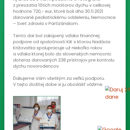
z prevzatia 10tich monitorov dychu v celkovej
hodnote 720,- eur, ktoré boli dňa 30.11.2021
darované pediatrickému oddeleniu, Nemocnice
– Svet zdravia v Partizánskom.
Tento dar bol zakúpený vďaka finančnej
podpore od spoločnosti KiK s ktorou Nadácia
Križovatka spolupracuje už niekoľko rokov
a vďaka ktorej bolo do slovenských nemocníc
doteraz darovaných 238 prístrojov pre kontrolu
dychu novorodencov.
Ďakujeme Vám všetkým za veľkú podporu.
V tejto zložitej dobe si ju obzvlášť vážime.