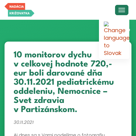
10 monitorov dychu
v celkovej hodnote 720,-
eur boli darované dňa
30.11.2021 pediatrickému
oddeleniu, Nemocnice –
Svet zdravia
v Partizánskom.
30.11.2021
Aj dnes sa s Vami podelíme o fotografiu